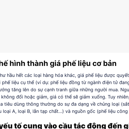
hế hình thành giá phế liệu cơ bản
hư hầu hết các loại hàng hóa khác, giá phế liệu được quyết
i phế liệu cụ thể (ví dụ: phế liệu đồng từ ngành điện tử đan
ướng tăng lên do sự cạnh tranh giữa những người mua. Ngượ
 không đổi hoặc giảm, giá có thể sẽ giảm xuống. Tuy nhiên,
a tiêu dùng thông thường do sự đa dạng về chủng loại (sắt
ệu loại A, loại B, lẫn tạp chất…) và nguồn gốc (phế liệu côn
yếu tố cung vào cầu tác động đến gi