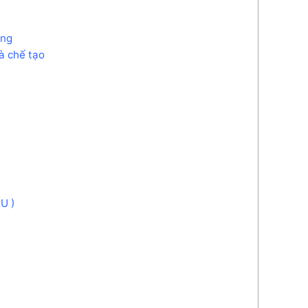
ụng
à chế tạo
EU )