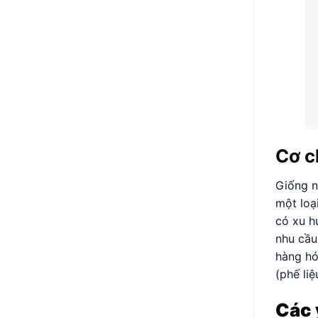
Cơ c
Giống n
một loạ
có xu h
nhu cầu
hàng hó
(phế li
Các 