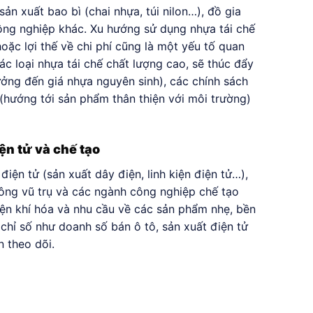
ản xuất bao bì (chai nhựa, túi nilon…), đồ gia
ng nghiệp khác. Xu hướng sử dụng nhựa tái chế
ặc lợi thế về chi phí cũng là một yếu tố quan
ác loại nhựa tái chế chất lượng cao, sẽ thúc đẩy
ưởng đến giá nhựa nguyên sinh), các chính sách
 (hướng tới sản phẩm thân thiện với môi trường)
ện tử và chế tạo
ện tử (sản xuất dây điện, linh kiện điện tử…),
ông vũ trụ và các ngành công nghiệp chế tạo
iện khí hóa và nhu cầu về các sản phẩm nhẹ, bền
chỉ số như doanh số bán ô tô, sản xuất điện tử
 theo dõi.