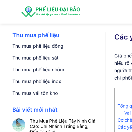
Skip
Giớ
to
content
Thu mua phế liệu
Các 
Thu mua phế liệu đồng
Giá phế
Thu mua phế liệu sắt
hiểu rõ
Thu mua phế liệu nhôm
người t
chi phối
Thu mua phế liệu inox
Thu mua vải tồn kho
Tổng q
Bài viết mới nhất
Vai
Cơ chế
Thu Mua Phế Liệu Tây Ninh Giá
Cao: Chi Nhánh Trảng Bàng,
Các yế
Đến Tận Nơi