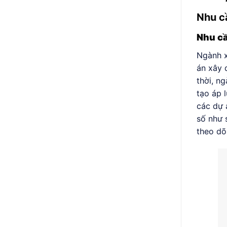
Nhu c
Nhu cầ
Ngành x
án xây 
thời, n
tạo áp l
các dự 
số như 
theo dõi