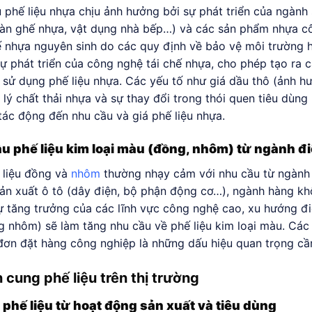
 phế liệu nhựa chịu ảnh hưởng bởi sự phát triển của ngành s
àn ghế nhựa, vật dụng nhà bếp…) và các sản phẩm nhựa cô
ế nhựa nguyên sinh do các quy định về bảo vệ môi trường ho
Sự phát triển của công nghệ tái chế nhựa, cho phép tạo ra c
 sử dụng phế liệu nhựa. Các yếu tố như giá dầu thô (ảnh h
 lý chất thải nhựa và sự thay đổi trong thói quen tiêu dùng
tác động đến nhu cầu và giá phế liệu nhựa.
u phế liệu kim loại màu (đồng, nhôm) từ ngành đi
 liệu đồng và
nhôm
thường nhạy cảm với nhu cầu từ ngành đi
ản xuất ô tô (dây điện, bộ phận động cơ…), ngành hàng kh
ự tăng trưởng của các lĩnh vực công nghệ cao, xu hướng đ
g nhôm) sẽ làm tăng nhu cầu về phế liệu kim loại màu. Các 
đơn đặt hàng công nghiệp là những dấu hiệu quan trọng cần
cung phế liệu trên thị trường
phế liệu từ hoạt động sản xuất và tiêu dùng