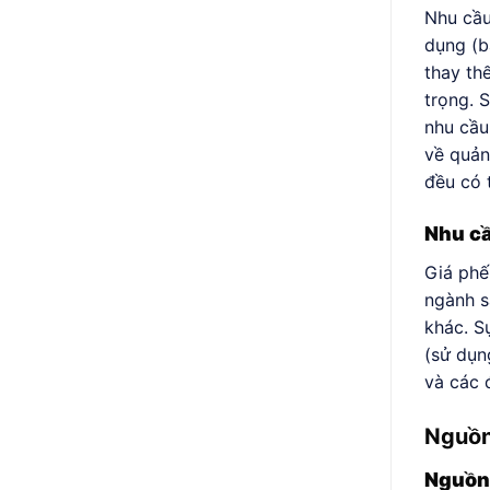
Nhu cầu
dụng (b
thay th
trọng. 
nhu cầu
về quản
đều có 
Nhu cầ
Giá phế
ngành s
khác. S
(sử dụn
và các 
Nguồn 
Nguồn 