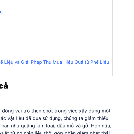
ệu
ế Liệu và Giải Pháp Thu Mua Hiệu Quả từ Phế Liệu
 cả
á, đóng vai trò then chốt trong việc xây dựng một
các vật liệu đã qua sử dụng, chúng ta giảm thiểu
ữu hạn như quặng kim loại, dầu mỏ và gỗ. Hơn nữa,
 xuất từ nguyên liệu thô, góp phần giảm phát thải