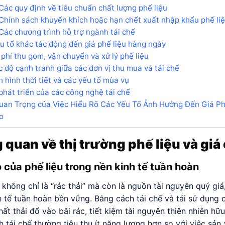
Các quy định về tiêu chuẩn chất lượng phế liệu
Chính sách khuyến khích hoặc hạn chết xuất nhập khẩu phế li
Các chương trình hỗ trợ ngành tái chế
u tố khác tác động đến giá phế liệu hàng ngày
 phí thu gom, vận chuyển và xử lý phế liệu
 độ cạnh tranh giữa các đơn vị thu mua và tái chế
h hình thời tiết và các yếu tố mùa vụ
phát triển của các công nghệ tái chế
an Trọng của Việc Hiểu Rõ Các Yếu Tố Ảnh Hưởng Đến Giá Ph
o
 quan về thị trường phế liệu và giá
ò của phế liệu trong nền kinh tế tuần hoàn
u không chỉ là “rác thải” mà còn là nguồn tài nguyên quý gi
h tế tuần hoàn bền vững. Bằng cách tái chế và tái sử dụng 
hất thải đổ vào bãi rác, tiết kiệm tài nguyên thiên nhiên h
nh tái chế thường tiêu thụ ít năng lượng hơn so với việc sản