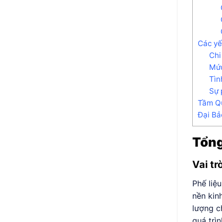
Các yế
Chi
Mức
Tìn
Sự 
Tầm Qu
Đại Bả
Tổng
Vai tr
Phế liệ
nền kin
lượng c
quá trì