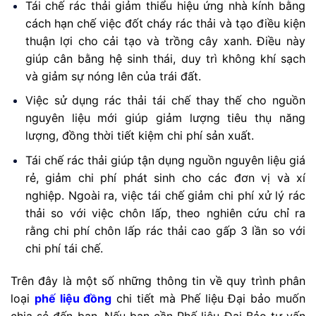
Tái chế rác thải giảm thiểu hiệu ứng nhà kính bằng
cách hạn chế việc đốt cháy rác thải và tạo điều kiện
thuận lợi cho cải tạo và trồng cây xanh. Điều này
giúp cân bằng hệ sinh thái, duy trì không khí sạch
và giảm sự nóng lên của trái đất.
Việc sử dụng rác thải tái chế thay thế cho nguồn
nguyên liệu mới giúp giảm lượng tiêu thụ năng
lượng, đồng thời tiết kiệm chi phí sản xuất.
Tái chế rác thải giúp tận dụng nguồn nguyên liệu giá
rẻ, giảm chi phí phát sinh cho các đơn vị và xí
nghiệp. Ngoài ra, việc tái chế giảm chi phí xử lý rác
thải so với việc chôn lấp, theo nghiên cứu chỉ ra
rằng chi phí chôn lấp rác thải cao gấp 3 lần so với
chi phí tái chế.
Trên đây là một số những thông tin về quy trình
phân
loại
phế liệu đồng
chi tiết mà Phế liệu Đại bảo muốn
chia sẻ đến bạn. Nếu bạn cần Phế liệu Đại Bảo tư vấn