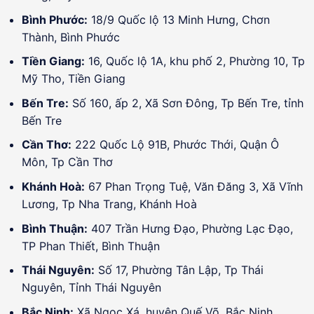
Bình Phước:
18/9 Quốc lộ 13 Minh Hưng, Chơn
Thành, Bình Phước
Tiền Giang:
16, Quốc lộ 1A, khu phố 2, Phường 10, Tp
Mỹ Tho, Tiền Giang
Bến Tre:
Số 160, ấp 2, Xã Sơn Đông, Tp Bến Tre, tỉnh
Bến Tre
Cần Thơ:
222 Quốc Lộ 91B, Phước Thới, Quận Ô
Môn, Tp Cần Thơ
Khánh Hoà:
67 Phan Trọng Tuệ, Văn Đăng 3, Xã Vĩnh
Lương, Tp Nha Trang, Khánh Hoà
Bình Thuận:
407 Trần Hưng Đạo, Phường Lạc Đạo,
TP Phan Thiết, Bình Thuận
Thái Nguyên:
Số 17, Phường Tân Lập, Tp Thái
Nguyên, Tỉnh Thái Nguyên
Bắc Ninh:
Xã Ngọc Xá, huyện Quế Võ, Bắc Ninh